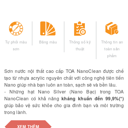
Tự phối màu
Bảng màu
Thông số kỹ
Thông tin an
sơn
thuật
toàn sản
phẩm
Sơn nước nội thất cao cấp TOA NanoClean được chế
tạo từ nhựa acrylic nguyên chất với công nghệ tiên tiến
Nano
giúp nhà bạn luôn an toàn, sạch sẽ và bền lâu.
- Những hạt Nano Silver (Nano Bạc) trong TOA
NanoClean có khả năng
kháng khuẩn đến 99,9%(*)
giúp bảo vệ sức khỏe cho gia đình bạn và môi trường
trong lành.
- TOA NanoClean được chứng nhận là sản phẩm xanh,
thân thiện với môi trường, không sử dụng chì và thủy
XEM THÊM