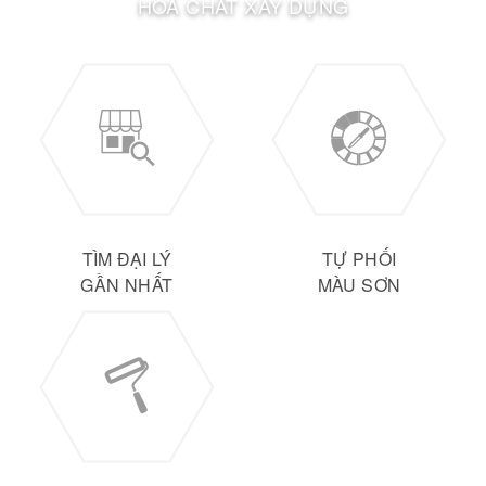
HOÁ CHẤT XÂY DỰNG
TÌM ĐẠI LÝ
TỰ PHỐI
GẦN NHẤT
MÀU SƠN