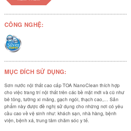
ngân, APEO và phoóc-môn trong công thức sản xuất.
- Ngoài ra, TOA NanoClean còn có những tính năng đặc
biệt khác như: bề mặt nhẵn mịn, chống rêu mốc, dễ dặm
CÔNG NGHỆ:
vá, độ phủ cao, độ che lấp tốt, mùi rất nhẹ, dễ chịu và
màu sắc bền lâu.
(*) Thí nghiệm dựa trên hai vi khuẩn: Escherichia Coli
và Staphylococcus Aureus.
MỤC ĐÍCH SỬ DỤNG:
Sơn nước nội thất cao cấp TOA NanoClean thích hợp
cho việc trang trí nội thất trên các bề mặt mới và cũ như
bê tông, tường xi măng, gạch ngói, thạch cao,… Sản
phẩm này được đề nghị sử dụng cho những nơi có yêu
cầu cao về vệ sinh như: khách sạn, nhà hàng, bệnh
viện, bệnh xá, trung tâm chăm sóc y tế.