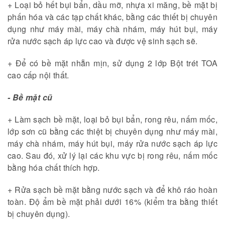
+ Loại bỏ hết bụi bẩn, dầu mỡ, nhựa xi măng, bề mặt bị
phấn hóa và các tạp chất khác, bằng các thiết bị chuyên
dụng như máy mài, máy chà nhám, máy hút bụi, máy
rửa nước sạch áp lực cao và được vệ sinh sạch sẽ.
+ Để có bề mặt nhẵn mịn, sử dụng 2 lớp Bột trét TOA
cao cấp nội thất.
- Bề mặt cũ
+ Làm sạch bề mặt, loại bỏ bụi bẩn, rong rêu, nấm mốc,
lớp sơn cũ bằng các thiệt bị chuyên dụng như máy mài,
máy chà nhám, máy hút bụi, máy rửa nước sạch áp lực
cao. Sau đó, xử lý lại các khu vực bị rong rêu, nấm mốc
bằng hóa chất thích hợp.
+ Rửa sạch bề mặt bằng nước sạch và để khô ráo hoàn
toàn. Độ ẩm bề mặt phải dưới 16% (kiểm tra bằng thiết
bị chuyên dụng).