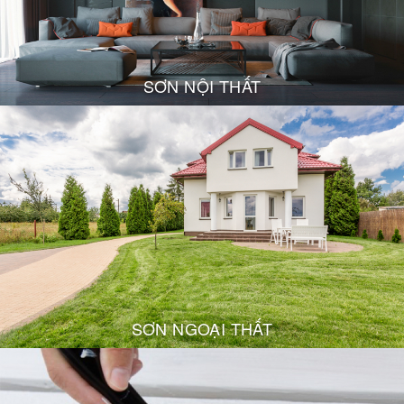
SƠN NỘI THẤT
SƠN NGOẠI THẤT