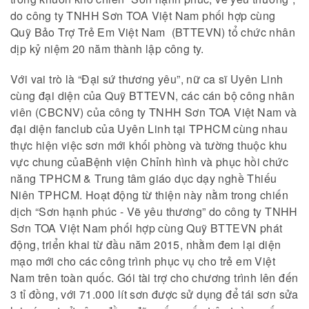
do công ty TNHH Sơn TOA Việt Nam phối hợp cùng
Quỹ Bảo Trợ Trẻ Em Việt Nam (BTTEVN) tổ chức nhân
dịp kỷ niệm 20 năm thành lập công ty.
Với vai trò là “Đại sứ thương yêu”, nữ ca sĩ Uyên Linh
cùng đại diện của Quỹ BTTEVN, các cán bộ công nhân
viên (CBCNV) của công ty TNHH Sơn TOA Việt Nam và
đại diện fanclub của Uyên Linh tại TPHCM cùng nhau
thực hiện việc sơn mới khối phòng và tường thuộc khu
vực chung củaBệnh viện Chỉnh hình và phục hồi chức
năng TPHCM & Trung tâm giáo dục dạy nghề Thiếu
Niên TPHCM. Hoạt động từ thiện này nằm trong chiến
dịch “Sơn hạnh phúc - Vẽ yêu thương” do công ty TNHH
Sơn TOA Việt Nam phối hợp cùng Quỹ BTTEVN phát
động, triển khai từ đầu năm 2015, nhằm đem lại diện
mạo mới cho các công trình phục vụ cho trẻ em Việt
Nam trên toàn quốc. Gói tài trợ cho chương trình lên đến
3 tỉ đồng, với 71.000 lít sơn được sử dụng để tái sơn sửa