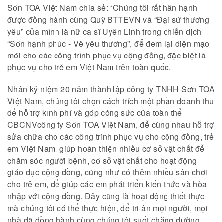
Sơn TOA Việt Nam chia sẻ: “Chúng tôi rất hân hạnh
được đồng hành cùng Quỹ BTTEVN và “Đại sứ thương
yêu” của mình là nữ ca sĩ Uyên Linh trong chiến dịch
“Sơn hạnh phúc - Vẽ yêu thương”, để đem lại diện mạo
mới cho các công trình phục vụ cộng đồng, đặc biệt là
phục vụ cho trẻ em Việt Nam trên toàn quốc.
Nhân kỷ niệm 20 năm thành lập công ty TNHH Sơn TOA
Việt Nam, chúng tôi chọn cách trích một phần doanh thu
để hỗ trợ kinh phí và góp công sức của toàn thể
CBCNVcông ty Sơn TOA Việt Nam, để cùng nhau hỗ trợ
sửa chữa cho các công trình phục vụ cho cộng đồng, trẻ
em Việt Nam, giúp hoàn thiện nhiều cơ sở vật chất để
chăm sóc người bệnh, cơ sở vật chất cho hoạt động
giáo dục cộng đồng, cũng như có thêm nhiều sân chơi
cho trẻ em, để giúp các em phát triển kiến thức và hòa
nhập với cộng đồng. Đây cũng là hoạt động thiết thực
mà chúng tôi có thể thực hiện, để tri ân mọi người, mọi
nhà đã đồng hành cùng chúng tôi suốt chặng đường