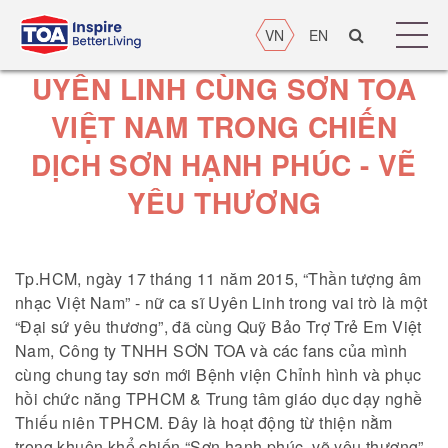
VN
EN
UYÊN LINH CÙNG SƠN TOA
VIỆT NAM TRONG CHIẾN
DỊCH SƠN HẠNH PHÚC - VẼ
YÊU THƯƠNG
Tp.HCM, ngày 17 tháng 11 năm 2015, “Thần tượng âm
nhạc Việt Nam” - nữ ca sĩ Uyên Linh trong vai trò là một
“Đại sứ yêu thương”, đã cùng Quỹ Bảo Trợ Trẻ Em Việt
Nam, Công ty TNHH SƠN TOA và các fans của mình
cùng chung tay sơn mới Bệnh viện Chỉnh hình và phục
hồi chức năng TPHCM & Trung tâm giáo dục dạy nghề
Thiếu niên TPHCM. Đây là hoạt động từ thiện nằm
trong khuôn khổ chiến “Sơn hạnh phúc, vẽ yêu thương”,