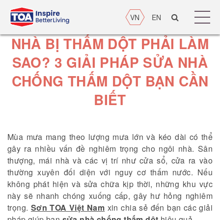
VN
EN
NHÀ BỊ THẤM DỘT PHẢI LÀM
SAO? 3 GIẢI PHÁP SỬA NHÀ
CHỐNG THẤM DỘT BẠN CẦN
BIẾT
Mùa mưa mang theo lượng mưa lớn và kéo dài có thể
gây ra nhiều vấn đề nghiêm trọng cho ngôi nhà. Sân
thượng, mái nhà và các vị trí như cửa sổ, cửa ra vào
thường xuyên đối diện với nguy cơ thấm nước. Nếu
không phát hiện và sửa chữa kịp thời, những khu vực
này sẽ nhanh chóng xuống cấp, gây hư hỏng nghiêm
trọng.
Sơn TOA Việt Nam
xin chia sẻ đến bạn các giải
pháp giúp bạn
sửa nhà chống thấm dột
hiệu quả.