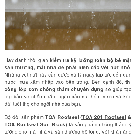
Hãy dành thời gian
kiểm tra kỹ lưỡng toàn bộ bề mặt
sân thượng, mái nhà để phát hiện các vết nứt nhỏ
.
Những vết nứt này cần được xử lý ngay lập tức để ngăn
nước mưa xâm nhập vào bên trong. Bên cạnh đó,
thi
công lớp sơn chống thấm chuyên dụng
sẽ giúp tạo
lớp bảo vệ chắc chắn, ngăn cản sự thấm nước và kéo
dài tuổi thọ cho ngôi nhà của bạn.
Bộ đôi sản phẩm
TOA Roofseal (
TOA 201 Roofseal
&
TOA Roofseal Sun Block
)
là sản phẩm chống thấm lý
tưởng cho mái nhà và sân thượng bê tông. Với khả năng