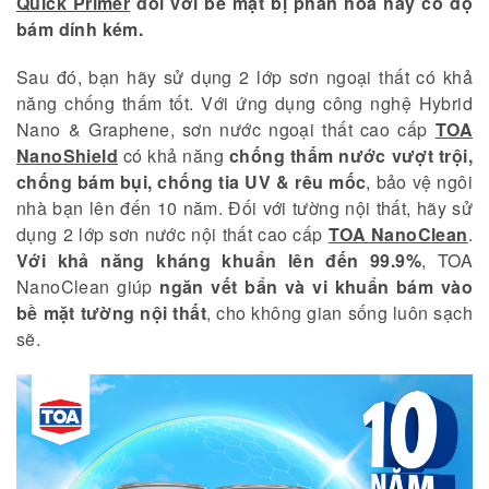
Quick Primer
đối với bề mặt bị phấn hóa hay có độ
bám dính kém.
Sau đó, bạn hãy sử dụng 2 lớp sơn ngoại thất có khả
năng chống thấm tốt. Với ứng dụng công nghệ Hybrid
Nano & Graphene, sơn nước ngoại thất cao cấp
TOA
NanoShield
có khả năng
chống thấm nước vượt trội,
chống bám bụi, chống tia UV & rêu mốc
, bảo vệ ngôi
nhà bạn lên đến 10 năm. Đối với tường nội thất, hãy sử
dụng 2 lớp sơn nước nội thất cao cấp
TOA NanoClean
.
Với khả năng kháng khuẩn lên đến 99.9%
, TOA
NanoClean giúp
ngăn vết bẩn và vi khuẩn bám vào
bề mặt tường nội thất
, cho không gian sống luôn sạch
sẽ.