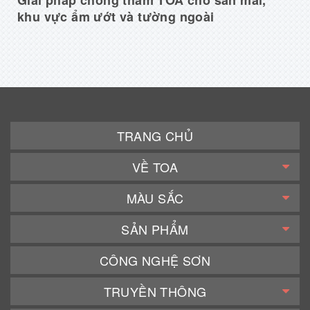
Giải pháp chống thấm TOA cho sàn mái,
khu vực ẩm ướt và tường ngoài
TRANG CHỦ
VỀ TOA
MÀU SẮC
SẢN PHẨM
CÔNG NGHỆ SƠN
TRUYỀN THÔNG