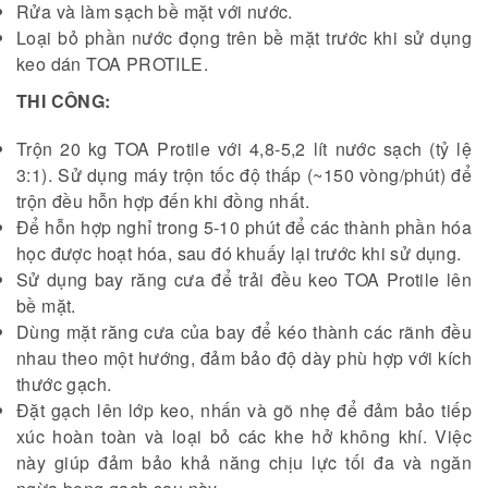
Rửa và làm sạch bề mặt với nước.
Loại bỏ phần nước đọng trên bề mặt trước khi sử dụng
keo dán TOA PROTILE.
THI CÔNG:
Trộn 20 kg TOA Protile với 4,8-5,2 lít nước sạch (tỷ lệ
3:1). Sử dụng máy trộn tốc độ thấp (~150 vòng/phút) để
trộn đều hỗn hợp đến khi đồng nhất.
Để hỗn hợp nghỉ trong 5-10 phút để các thành phần hóa
học được hoạt hóa, sau đó khuấy lại trước khi sử dụng.
Sử dụng bay răng cưa để trải đều keo TOA Protile lên
bề mặt.
Dùng mặt răng cưa của bay để kéo thành các rãnh đều
nhau theo một hướng, đảm bảo độ dày phù hợp với kích
thước gạch.
Đặt gạch lên lớp keo, nhấn và gõ nhẹ để đảm bảo tiếp
xúc hoàn toàn và loại bỏ các khe hở không khí. Việc
này giúp đảm bảo khả năng chịu lực tối đa và ngăn