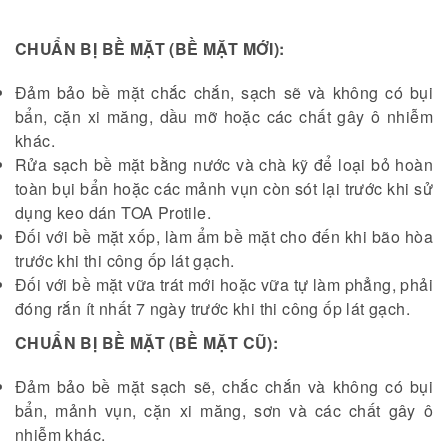
CHUẨN BỊ BỀ MẶT (BỀ MẶT MỚI):
Đảm bảo bề mặt chắc chắn, sạch sẽ và không có bụi
bẩn, cặn xi măng, dầu mỡ hoặc các chất gây ô nhiễm
khác.
Rửa sạch bề mặt bằng nước và chà kỹ để loại bỏ hoàn
toàn bụi bẩn hoặc các mảnh vụn còn sót lại trước khi sử
dụng keo dán TOA Protile.
Đối với bề mặt xốp, làm ẩm bề mặt cho đến khi bão hòa
trước khi thi công ốp lát gạch.
Đối với bề mặt vữa trát mới hoặc vữa tự làm phẳng, phải
đóng rắn ít nhất 7 ngày trước khi thi công ốp lát gạch.
CHUẨN BỊ BỀ MẶT (BỀ MẶT CŨ):
Đảm bảo bề mặt sạch sẽ, chắc chắn và không có bụi
bẩn, mảnh vụn, cặn xi măng, sơn và các chất gây ô
nhiễm khác.