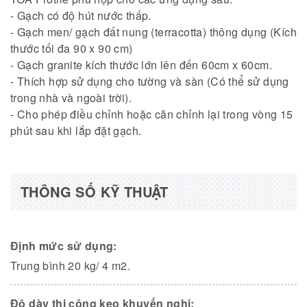
- Gạch có độ hút nước thấp.
- Độ bám dính cao, khả năng chống trượt tốt.
- Gạch men/ gạch đất nung (terracotta) thông dụng (Kích
thước tối đa 90 x 90 cm)
- Dễ thi công, dễ pha trộn và thuận tiện khi sử dụng.
- Gạch granite kích thước lớn lên đến 60cm x 60cm.
- Thích hợp sử dụng cho tường và sàn (Có thể sử dụng
- Giảm thời gian và cải thiện hiệu quả công việc chung.
trong nhà và ngoài trời).
Đóng gói: 20 kg/bao.
- Cho phép điều chỉnh hoặc căn chỉnh lại trong vòng 15
phút sau khi lắp đặt gạch.
THÔNG SỐ KỸ THUẬT
Định mức sử dụng:
Trung bình 20 kg/ 4 m2.
Độ dày thi công keo khuyến nghị: