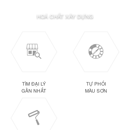
HOÁ CHẤT XÂY DỰNG
TÌM ĐẠI LÝ
TỰ PHỐI
GẦN NHẤT
MÀU SƠN