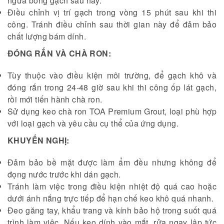
ngừa bong gạch sau này.
Điều chỉnh vị trí gạch trong vòng 15 phút sau khi thi
công. Tránh điều chỉnh sau thời gian này để đảm bảo
chất lượng bám dính.
ĐÓNG RẮN VÀ CHÀ RON:
Tùy thuộc vào điều kiện môi trường, để gạch khô và
đóng rắn trong 24-48 giờ sau khi thi công ốp lát gạch,
rồi mới tiến hành chà ron.
Sử dụng keo chà ron TOA Premium Grout, loại phù hợp
với loại gạch và yêu cầu cụ thể của ứng dụng.
KHUYẾN NGHỊ:
Đảm bảo bề mặt được làm ẩm đều nhưng không để
đọng nước trước khi dán gạch.
Tránh làm việc trong điều kiện nhiệt độ quá cao hoặc
dưới ánh nắng trực tiếp để hạn chế keo khô quá nhanh.
Đeo găng tay, khẩu trang và kính bảo hộ trong suốt quá
trình làm việc. Nếu keo dính vào mắt, rửa ngay lập tức