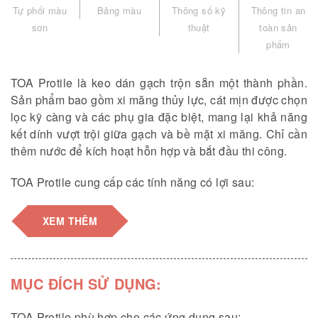
Tự phối màu
Bảng màu
Thông số kỹ
Thông tin an
sơn
thuật
toàn sản
phẩm
TOA Protile là keo dán gạch trộn sẵn một thành phần.
Sản phẩm bao gồm xi măng thủy lực, cát mịn được chọn
lọc kỹ càng và các phụ gia đặc biệt, mang lại khả năng
kết dính vượt trội giữa gạch và bề mặt xi măng. Chỉ cần
thêm nước để kích hoạt hỗn hợp và bắt đầu thi công.
TOA Protile cung cấp các tính năng có lợi sau:
- Sản phẩm trộn sẵn tại nhà máy, đảm bảo chất lượng
XEM THÊM
và hiệu suất đồng nhất.
- Dễ sử dụng và tiện lợi: chỉ cần pha với nước.
MỤC ĐÍCH SỬ DỤNG:
- Phù hợp với nhiều loại gạch và kích thước khác nhau
dựa trên yêu cầu.
TOA Protile phù hợp cho các ứng dụng sau: