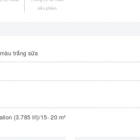
sản phẩm
 màu trắng sữa
llon (3.785 lít)/15- 20 m²