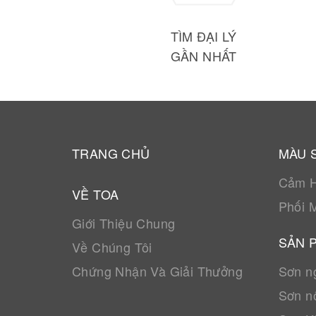
TÌM ĐẠI LÝ
GẦN NHẤT
TRANG CHỦ
MÀU 
Cảm 
VỀ TOA
Phối 
Giới Thiệu Chung
SẢN 
Về Chúng Tôi
Chứng Nhận Và Giải Thưởng
Sơn ng
Sơn nộ