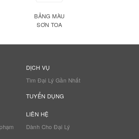
BẢNG MÀU
SƠN TOA
DỊCH VỤ
Tìm Đại Lý Gần Nhất
TUYỂN DỤNG
LIÊN HỆ
 phạm
Dành Cho Đại Lý