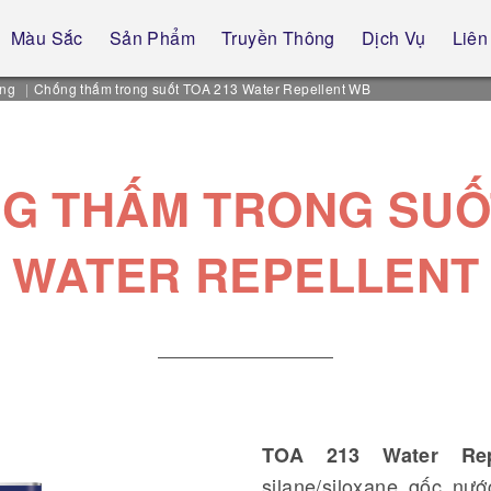
Màu Sắc
Sản Phẩm
Truyền Thông
Dịch Vụ
Liên
ựng
Chống thấm trong suốt TOA 213 Water Repellent WB
G THẤM TRONG SUỐ
3 WATER REPELLENT
TOA 213 Water Rep
silane/siloxane gốc n