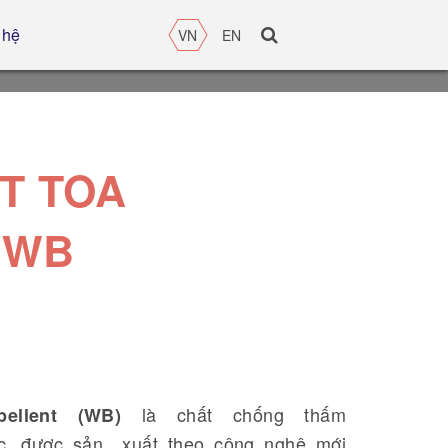
 hệ
VN
EN
T TOA
 WB
là chất chống thấm
ellent (WB)
ước, được sản xuất theo công nghệ mới