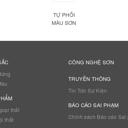
TỰ PHỐI
MÀU SƠN
SẮC
CÔNG NGHỆ SƠN
Hứng
TRUYỀN THÔNG
Màu
Tin Tức Sự Kiện
PHẨM
BÁO CÁO SAI PHẠM
oại thất
Chính sách Báo cáo Sai
i thất