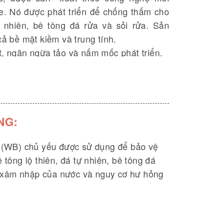
ne. Nó được phát triển để chống thấm cho
 nhiên, bê tông đá rửa và sỏi rửa. Sản
ả bề mặt kiềm và trung tính.
, ngăn ngừa tảo và nấm mốc phát triển.
 dàng vệ sinh và giữ cho bề mặt luôn như
và hàm lượng chì.
llon
NG:
 (WB) chủ yếu được sử dụng để bảo vệ
 tông lộ thiên, đá tự nhiên, bê tông đá
xự xâm nhập của nước và nguy cơ hư hỏng