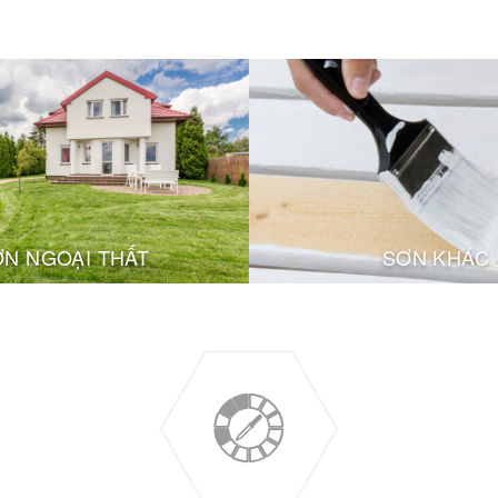
ƠN NGOẠI THẤT
SƠN KHÁC