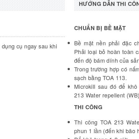
HƯỚNG DẪN THI CÔ
CHUẨN BỊ BỀ MẶT
Bề mặt nền phải đặc ch
c dụng cụ ngay sau khi
Phải loại bỏ hoàn toàn 
.
đến độ bám dính của sả
Trong trường hợp có nấ
sạch bằng TOA 113.
Microkill sau đó để khô
213 Water repellent (WB)
THI CÔNG
Thi công TOA 213 Water
phun 1 lần (đến khi bão 