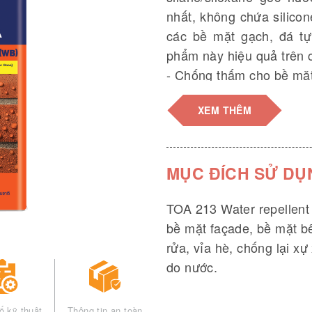
nhất, không chứa silico
các bề mặt gạch, đá tự
phẩm này hiệu quả trên c
- Chống thấm cho bề mặt
- Ngăn chặn bụi bẩn, dễ
XEM THÊM
mới.
- Không chứa thủy ngân 
1 gallon, ¼ ga
Đóng gói:
MỤC ĐÍCH SỬ DỤ
TOA 213 Water repellent
bề mặt façade, bề mặt bê
rửa, vỉa hè, chống lại 
do nước.
ố kỹ thuật
Thông tin an toàn