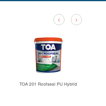
TOA 201 Roofseal PU Hybrid
TOA Ro