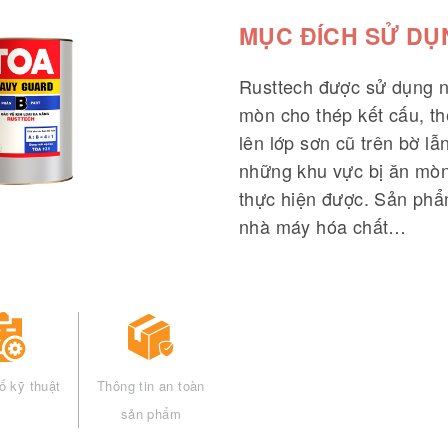
MỤC ĐÍCH SỬ DỤ
Rusttech được sử dụng n
mòn cho thép kết cấu, t
lên lớp sơn cũ trên bờ l
những khu vực bị ăn mòn 
thực hiện được. Sản phẩ
nhà máy hóa chất…
ố kỹ thuật
Thông tin an toàn
sản phẩm