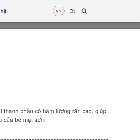
 hệ
VN
EN
ai thành phần có hàm lượng rắn cao, giúp
u của bề mặt sơn.