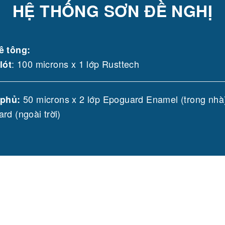
HỆ THỐNG SƠN ĐỀ NGHỊ
ê tông:
: 100 microns x 1 lớp Rusttech
lót
50 microns x 2 lớp Epoguard Enamel (trong nhà
 phủ
:
rd (ngoài trời)