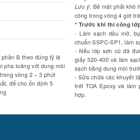
: Bề mặt phải khô 
Lưu ý
công trong vòng 4 giờ tr
* Trước khi thi công lớ
- Làm sạch dầu mỡ, bụi
chuẩn SSPC-SP1, làm sạc
- Nếu lớp sơn cũ đã đư
 phần B theo đúng tỷ lệ
giấy 320-400 và làm sạ
i pha loãng với dung môi
sạch bằng dung môi trước
trong vòng 2 – 3 phút
- Sửa chữa các khuyết tật
ất, để cho ổn định 5
trét TOA Epoxy và làm 
ông
hợp.