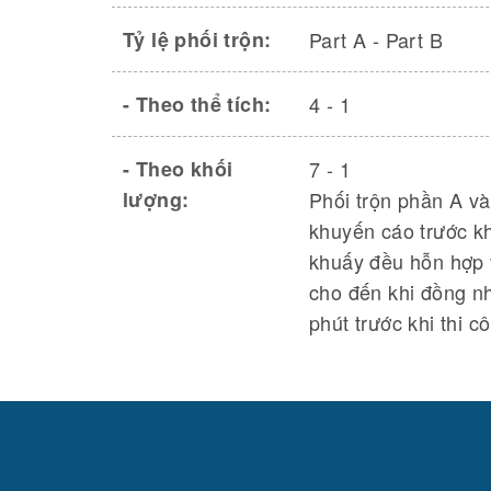
Tỷ lệ phối trộn:
Part A - Part B
- Theo thể tích:
4 - 1
- Theo khối
7 - 1
lượng:
Phối trộn phần A và
khuyến cáo trước kh
khuấy đều hỗn hợp 
cho đến khi đồng nh
phút trước khi thi c